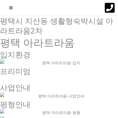
콘
텐
츠
평택시 지산동 생활형숙박시설 아
로
라트라움2차
건
너
평택 아라트라움
뛰
기
입지환경
프리미엄
사업안내
평형안내